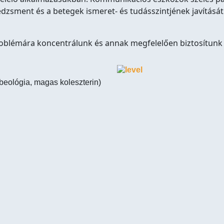
sment és a betegek ismeret- és tudásszintjének javítását
problémára koncentrálunk és annak megfelelően biztosítunk
beológia, magas koleszterin)