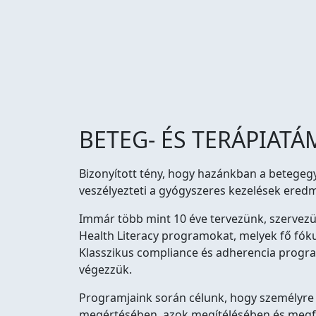
BETEG- ÉS TERÁPIA
Bizonyított tény, hogy hazánkban a betegeg
veszélyezteti a gyógyszeres kezelések ere
Immár több mint 10 éve tervezünk, szervez
Health Literacy programokat, melyek fő fók
Klasszikus compliance és adherencia progr
végezzük.
Programjaink során célunk, hogy személyre
megértésében, azok megítélésében és megfel