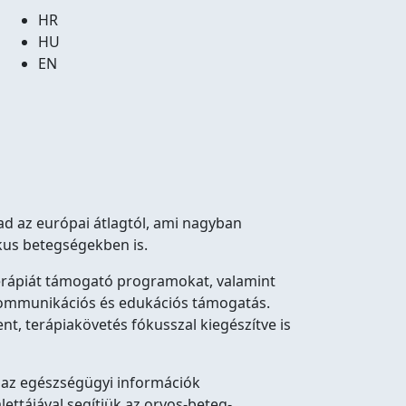
HR
HU
EN
d az európai átlagtól, ami nagyban
kus betegségekben is.
erápiát támogató programokat, valamint
a kommunikációs és edukációs támogatás.
, terápiakövetés fókusszal kiegészítve is
 az egészségügyi információk
tájával segítjük az orvos-beteg-