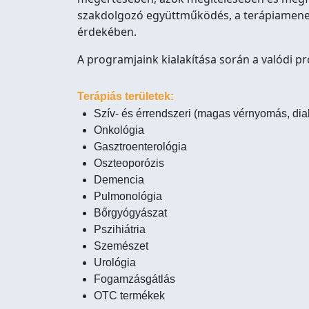
szakdolgozó együttműködés, a terápiamenedz
érdekében.
A programjaink kialakítása során a valódi 
Terápiás területek:
Szív- és érrendszeri (magas vérnyomás, dia
Onkológia
Gasztroenterológia
Oszteoporózis
Demencia
Pulmonológia
Bőrgyógyászat
Pszihiátria
Szemészet
Urológia
Fogamzásgátlás
OTC termékek