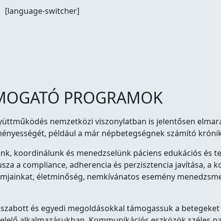
[language-switcher]
TÁMOGATÓ PROGRAMOK
yüttműködés nemzetközi viszonylatban is jelentősen elmara
dményességét, például a már népbetegségnek számító króni
ünk, koordinálunk és menedzselünk páciens edukációs és t
usza a compliance, adherencia és perzisztencia javítása, 
amjainkat, életminőség, nemkívánatos esemény menedzsment
 szabott és egyedi megoldásokkal támogassuk a betegeket
elő alkalmazásukban. Kommunikációs eszközök széles palet