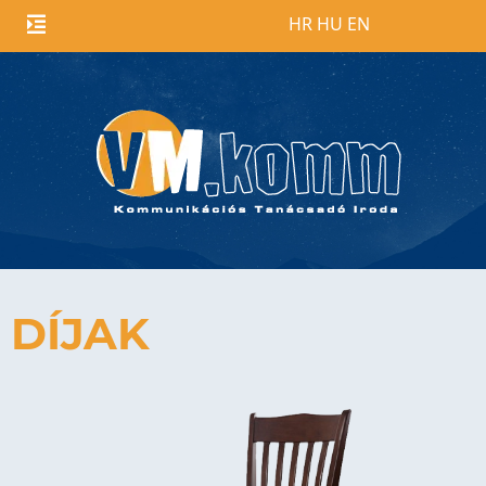
[language-
HR
HU
EN
switcher]
DÍJAK